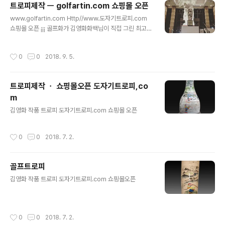
트로피제작 ㅡ golfartin.com 쇼핑몰 오픈
해서 붉은 색을 선택하였고 자신과의 싸움에서 승자가 된
글 내용
사람만이 우승을 할 수 있다 떠오르는 태양을 담다 ㆍ 골프
www.golfartin.com Http//www.도자기트로피.com
화가기 김영화작 그래서 저 붉은 태양속으로 자신을 붉태
쇼핑몰 오픈 ¡¡¡ 골프화가 김영화화백님이 직접 그린 최고의
우는 그림 을 선택하였다 준우승 메달리스트 니어리스트
작품 트로피 입니다 도자기를 선택하고 연락주시면 밑에
롱기스트 롱기스트 작품문의 02 597-6037 www.도자
받침에 글씨를 넣어서 보내드립니다
작성시간
0
0
2018. 9. 5.
기트로피.com
트로피제작 ㆍ 쇼핑몰오픈 도자기트로피,co
m
글 내용
김영화 작품 트로피 도자기트로피.com 쇼핑몰 오픈
작성시간
0
0
2018. 7. 2.
골프트로피
글 내용
김영화 작품 트로피 도자기트로피.com 쇼핑몰오픈
작성시간
0
0
2018. 7. 2.