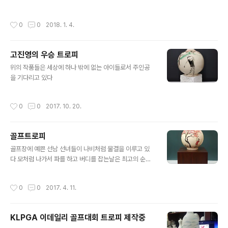
작 ㆍ김영화미술연구소
작성시간
0
0
2018. 1. 4.
고진영의 우승 트로피
글 내용
위의 작품들은 세상에 하나 밖에 없는 아이들로서 주인공
을 기다리고 있다
작성시간
0
0
2017. 10. 20.
골프트로피
글 내용
골프장에 예쁜 선남 선녀들이 나비처럼 물결을 이루고 있
다 모처럼 나가서 파를 하고 버디를 잡는날은 최고의 순간
이다 이런 날 싸이클 버디를 하였다고 기념패를 만들어 주
기도한다 이런 멋진 트로피를 받을수 있다면 하는 마음으
작성시간
0
0
2017. 4. 11.
로 작품을 만들어 보았다 또 어떤 팀에서는 홀인원하면서
환호성을 지르며 골프장이 쩌정 쩌렁 울린다 골프는 자신
과의 싸움으로 우승을 하려면 마인드 컨트롤이 잘 되어야
KLPGA 이데일리 골프대회 트로피 제작중
한다 이런 큰 대회서 우승을 하는 선수들은 그날 하늘이 그