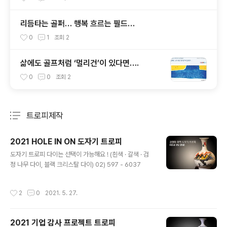
리듬타는 골퍼… 행복 흐르는 필드…
0
1
조회
2
삶에도 골프처럼 ‘멀리건’이 있다면….
0
0
조회
2
트로피제작
분류 전체보기
주요 글 목록
2021 HOLE IN ON 도자기 트로피
글 내용
도자기 트로피 다이는 선택이 가능해요 ! (흰색 · 갈색 · 검
정 나무 다이, 블랙 크리스탈 다이) 02) 597 - 6037
작성시간
2
0
2021. 5. 27.
2021 기업 감사 프로젝트 트로피