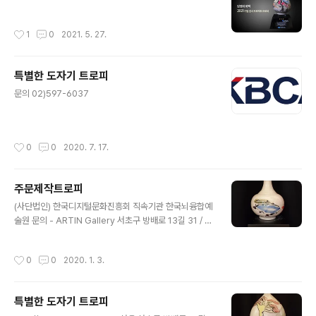
작성시간
1
0
2021. 5. 27.
특별한 도자기 트로피
글 내용
문의 02)597-6037
작성시간
0
0
2020. 7. 17.
주문제작트로피
글 내용
(사단법인) 한국디지털문화진흥회 직속기관 한국뇌융합예
술원 문의 - ARTIN Gallery 서초구 방배로 13길 31 / 01
0-5063-1193
작성시간
0
0
2020. 1. 3.
특별한 도자기 트로피
글 내용