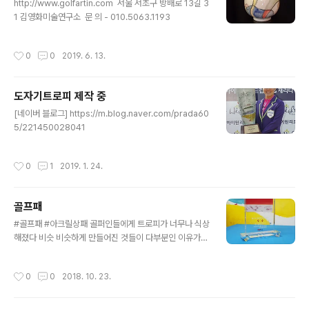
http://www.golfartin.com ​ 서울 서초구 방배로 13길 3
1 김영화미술연구소 ​ 문 의 - 010.5063.1193 ​
작성시간
0
0
2019. 6. 13.
도자기트로피 제작 중
글 내용
[네이버 블로그] https://m.blog.naver.com/prada60
5/221450028041
작성시간
0
1
2019. 1. 24.
골프패
글 내용
#골프패 #아크릴상패 골퍼인들에게 트로피가 너무나 식상
해졌다 비슷 비슷하게 만들어진 것들이 다부분인 이유가
주물을 하나 떠놓게 수백게 찍어내기 때문이다 사람틀은
나만이 갖고싶은 트로피를 찾고 있는데 좋으면 갑이 너무
작성시간
0
0
2018. 10. 23.
비싸서 엄두도 못내고 있다 이런 ㆍ분들의 고민을 덜어주
기 위해 작품트로피 아트가있는 예술적인 골프패를 만들었
다 그림은 골프를 소재로 그린것이다 우승을 한 사람을 위