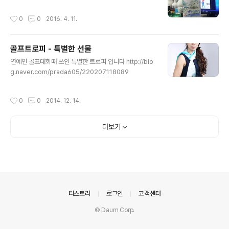
들에게 행운을 만땅으로 주어서 이루어 진다고 생각한다
위의 트로피의 주인공은 누가될지 궁금하다 하나 하나 독
작성시간
0
0
2016. 4. 11.
특한 도자기로 구워서 만든 트로피로 그 주인공 또한 남 다
를 것이라 생각한다 올해는 이런 모양의 작품을 만들어 그
주인공이 어떤 선수가 될지 기다리고 있다 트로피도 주..
골프트로피 - 특별한 선물
글 내용
연예인 골프대회때 쓰인 특별한 트로피 입니다 http://blo
g.naver.com/prada605/220207118089
작성시간
0
0
2014. 12. 14.
더보기
의안내
티스토리
로그인
고객센터
© Daum Corp.