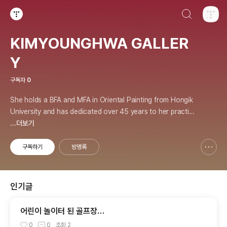
검색하기
티스토리
KIMYOUNGHWA GALLER
Y
구독자
0
She holds a BFA and MFA in Oriental Painting from Hongik
University and has dedicated over 45 years to her practic
e. Her works explore energy, healing, and the principles of
...더보기
the universe, and she has held over 70 solo exhibitions.
구독하기
방명록
신고하기 레이어
열기
인기글
어린이 놀이터 된 골프장…
0
0
조회
2