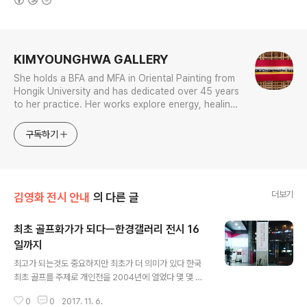
로그 정보
KIMYOUNGHWA GALLERY
She holds a BFA and MFA in Oriental Painting from
Hongik University and has dedicated over 45 years
to her practice. Her works explore energy, healing,
and the principles of the universe, and she has held
over 70 solo exhibitions.
구독하기
더보기
김영화 전시 안내
의 다른 글
최초 골프화가가 되다ㅡ한경갤러리 전시 16
일까지
글 내용
최고가 되는것도 중요하지만 최초가 더 의미가 있다 한국
최초 골프를 주제로 개인전을 2004년에 열었다 몇 몇 사
람들이 단체전을 할 즈음 고독한 싸움을 딛고 일어서 세상
0
0
2017. 11. 6.
을 향해 도전장을 내었다 이제 15년이 지난 후 53회 개인