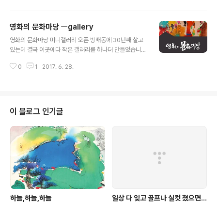
전을 한국경제신문사 내 한경갤러리에서 하고 있다 아직도
부족하다는 생각에 관람객들의 냉혹한 판단을 기다리면서
영화의 문화마당 ㅡgallery
끊임없는 몸짓을 하고 있다 처음에는 외면적 측면에 치중
글 내용
하였다면 이제는 내면적 철학적사유에 근간을 두고 작품을
영화의 문화마당 미니갤러리 오픈 방배동에 30년째 살고
하고 있다 구생과 추상사이에서 자유롭게 넘 나 들수 있었
있는데 결국 이곳에다 작은 갤러리를 하나더 만들었습니다
던 것은 많은 작품을 해 왔던 덕분이다
예전에 어떤 선생님 작업실 가니 그림이 너무 많아서 깜짝
0
1
2017. 6. 28.
놀랐는데 제 작업실도 어느덧 가득 차서 그림들이 숨쉬기
어렵다고 하네요 그림은 에너지 덩어리로 각자의 몫을 하
기 위해 적당한 간격으로 띄워 놓아야 서로 살아나거든요
방배동 아래 지층에 직접 꾸며서 놀이터를 만들었습니다 6
분의기적 강의 Vip 특별모임 방송진행을 이곳에서 할 예정
이 블로그 인기글
입니다
하늘,하늘,하늘
일상 다 잊고 골프나 실컷 쳤으면…