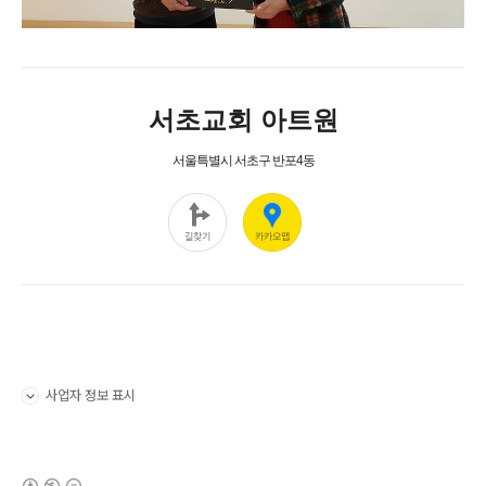
사업자 정보 표시
펼치기/접기
(새창열림)