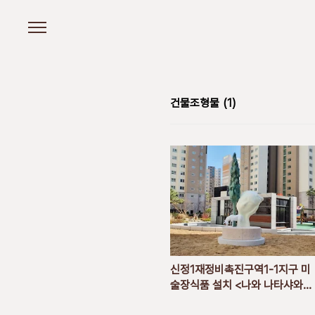
본문 바로가기
건물조형물
(1)
신정1재정비촉진구역1-1지구 미
술장식품 설치 <나와 나타샤와
흰 당나귀>