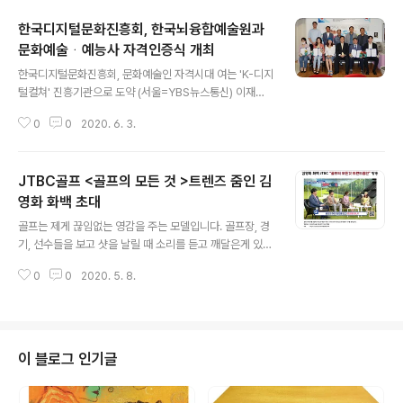
한국디지털문화진흥회, 한국뇌융합예술원과
문화예술ᆞ예능사 자격인증식 개최
글 내용
한국디지털문화진흥회, 문화예술인 자격시대 여는 'K-디지
털컬쳐' 진흥기관으로 도약 (서울=YBS뉴스통신) 이재영
기자=문화체육관광부(사) 한국디지털문화진흥회(회장 이
0
0
2020. 6. 3.
승철 16대 국회의원)이 주최하고 직속기관인 한국뇌융합
예술원(원장 김영화 화백)이 주관한 제2회 문화예술지도사
ㆍ문화예술사ㆍ문화예능사 자격인증식이 서울시 서초구
JTBC골프 <골프의 모든 것 >트렌즈 줌인 김
방배동에 위치한 한국뇌융합예술원 디지털아트갤러리에서
지난 달 29일 개최됐다. 한국뇌융합예술원은 진흥회 회장
영화 화백 초대
글 내용
을 맡고 있는 이승철 사회학 박사가 러시아 상트페테르부
골프는 제게 끊임없는 영감을 주는 모델입니다. 골프장, 경
르크국립대학교의 글로벌사회학교수 겸 동대학 동서사회
기, 선수들을 보고 샷을 날릴 때 소리를 듣고 깨달은게 있습
연구원(IEWS) 원장 시절 정립한 "문화예술의 본질은 뇌에
니다. 둥근 공과 자연은 우주의 조화이다. 샷을 날릴 때 빛
있다"는 명제하의 '뇌융합문화예술사회론'을 토대로 'K-아
0
0
2020. 5. 8.
이 우주의 끝에 도달하듯 뻗어나가는 에너지를 연상했습니
트' 한류를 일으키기 위해 설립됐다. 이날 행사는 진흥회
다. 또한 홀을 다 돌고 또 다른 게임을 시작하며 순환을 반
내..
복하는 것이 작은 우주와도 같다는 생각이 들었습니다. 그
래서 골프로 보이는 것이 아닌 보이지 않는 세상, 동양의 우
주관을 그려내는 작업을 하기도 하였는데요. 이렇듯 골프
이 블로그 인기글
는 제게 끊임없는 영감을 주는 모델입니다. ​ 저에게 골프란
치유와 건강이자 뇌를 활성화시키는 특별한 에너지예요.