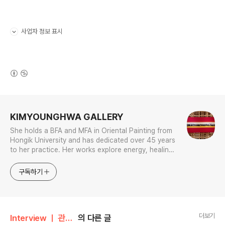
사업자 정보 표시
펼치기/접기
(새창열림)
로그 정보
KIMYOUNGHWA GALLERY
She holds a BFA and MFA in Oriental Painting from
Hongik University and has dedicated over 45 years
to her practice. Her works explore energy, healing,
and the principles of the universe, and she has held
over 70 solo exhibitions.
구독하기
더보기
Interview ㅣ 관련기사
의 다른 글