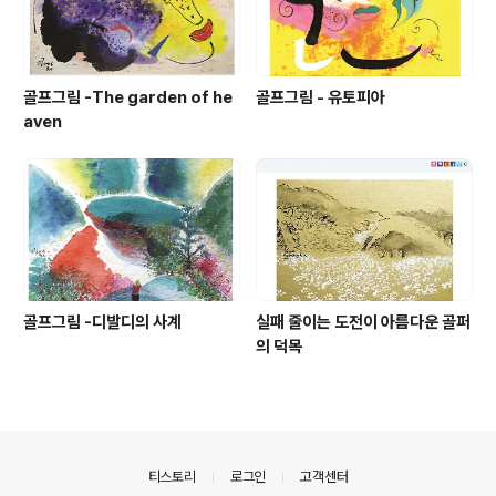
골프그림 -The garden of he
골프그림 - 유토피아
aven
골프그림 -디발디의 사계
실패 줄이는 도전이 아름다운 골퍼
의 덕목
의안내
티스토리
로그인
고객센터